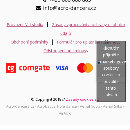
info@acro-dancers.cz
|
Provozní řád studia
Zásady zpracování a ochrany osobních
údajů
|
Obchodní podmínky
Formulář pro uplatnění reklamace
Kliknutím
Odstoupení od smlouvy
přijměte
marketingové
soubory
cookies a
povolíte
tento
obsah
© Copyright 2018 //
Zásady cookies EU
Acro-dancers.cz - Acrobatics: Pole dance - Aerial hoop - Aerial Silks -
AirAcro