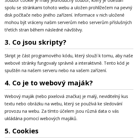
Soubor cookie je malý jednoduchý soubor, který je odeslán
spolu se stránkami tohoto webu a uložen prohlížečem na pevný
disk počítače nebo jiného zařízení. Informace v nich uložené
mohou být vráceny našim serverům nebo serverům příslušných
třetích stran během následné návštěvy.
3. Co jsou skripty?
Skript je část programového kódu, který slouží k tomu, aby naše
webové stránky fungovaly správně a interaktivně. Tento kód je
spuštěn na našem serveru nebo na vašem zařízení.
4. Co je to webový maják?
Webový maják (nebo pixelová značka) je malý, neviditelný kus
textu nebo obrázku na webu, který se používá ke sledování
provozu na webu. Za tímto účelem jsou různá data o vás
ukládána pomocí webových majáků.
5. Cookies