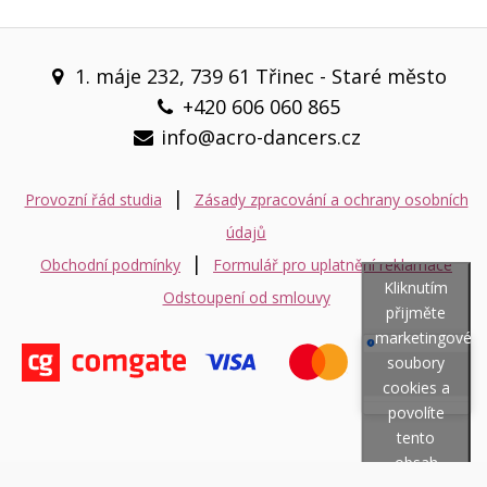
1. máje 232, 739 61 Třinec - Staré město
+420 606 060 865
info@acro-dancers.cz
|
Provozní řád studia
Zásady zpracování a ochrany osobních
údajů
|
Obchodní podmínky
Formulář pro uplatnění reklamace
Kliknutím
Odstoupení od smlouvy
přijměte
marketingové
soubory
cookies a
povolíte
tento
obsah
© Copyright 2018 //
Zásady cookies EU