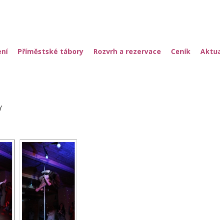
ní
Příměstské tábory
Rozvrh a rezervace
Ceník
Aktua
Y