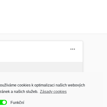
Kliknutím přijměte
oužíváme cookies k optimalizaci našich webových
marketingové soubory
ookies a povolíte tento
tránek a našich služeb.
Zásady cookies
obsah
Funkční