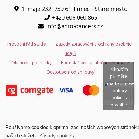
1. máje 232, 739 61 Třinec - Staré město
+420 606 060 865
info@acro-dancers.cz
|
Provozní řád studia
Zásady zpracování a ochrany osobních
údajů
|
Obchodní podmínky
Formulář pro uplatnění reklamace
Kliknutím
Odstoupení od smlouvy
přijměte
marketingové
soubory
cookies a
povolíte
tento
obsah
© Copyright 2018 //
Zásady cookies EU
Používáme cookies k optimalizaci našich webových stránek 
Acro-dancers.cz - Acrobatics: Pole dance - Aerial hoop - Aerial Silks -
našich služeb.
Zásady cookies
AirAcro