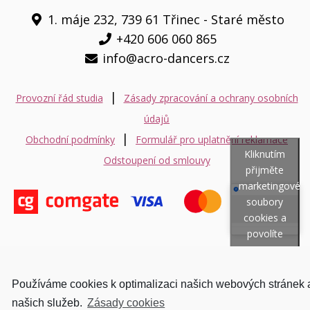
1. máje 232, 739 61 Třinec - Staré město
+420 606 060 865
info@acro-dancers.cz
|
Provozní řád studia
Zásady zpracování a ochrany osobních
údajů
|
Obchodní podmínky
Formulář pro uplatnění reklamace
Kliknutím
Odstoupení od smlouvy
přijměte
marketingové
soubory
cookies a
povolíte
tento
obsah
© Copyright 2018 //
Zásady cookies EU
Používáme cookies k optimalizaci našich webových stránek 
Acro-dancers.cz - Acrobatics: Pole dance - Aerial hoop - Aerial Silks -
našich služeb.
Zásady cookies
AirAcro