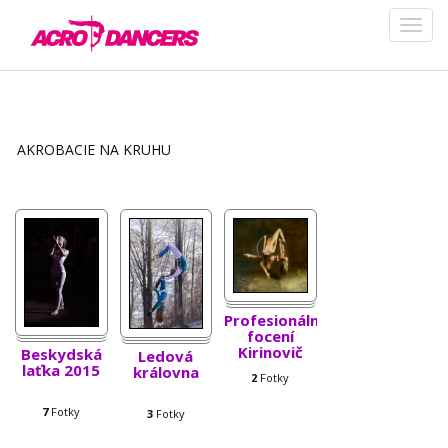
AKROBACIE NA KRUHU
Profesionální
focení
Kirinovič
Beskydská
Ledová
laťka 2015
královna
2
Fotky
7
Fotky
3
Fotky